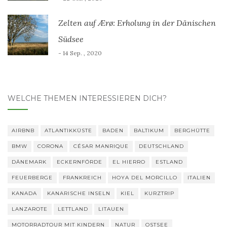
Zelten auf Ærø: Erholung in der Dänischen
Südsee
- 14 Sep. , 2020
WELCHE THEMEN INTERESSIEREN DICH?
AIRBNB
ATLANTIKKÜSTE
BADEN
BALTIKUM
BERGHÜTTE
BMW
CORONA
CÉSAR MANRIQUE
DEUTSCHLAND
DÄNEMARK
ECKERNFÖRDE
EL HIERRO
ESTLAND
FEUERBERGE
FRANKREICH
HOYA DEL MORCILLO
ITALIEN
KANADA
KANARISCHE INSELN
KIEL
KURZTRIP
LANZAROTE
LETTLAND
LITAUEN
MOTORRADTOUR MIT KINDERN
NATUR
OSTSEE