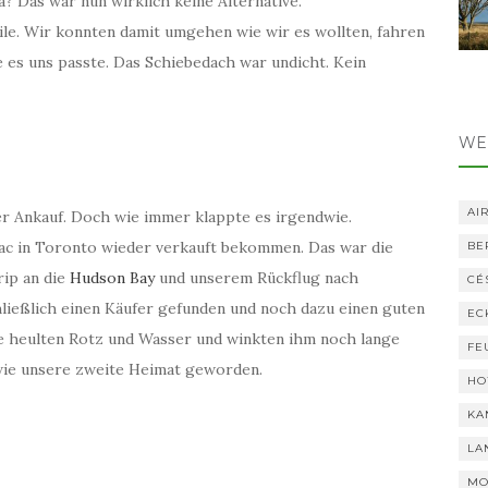
? Das war nun wirklich keine Alternative.
eile. Wir konnten damit umgehen wie wir es wollten, fahren
 es uns passte. Das Schiebedach war undicht. Kein
WE
AI
er Ankauf. Doch wie immer klappte es irgendwie.
lac in Toronto wieder verkauft bekommen. Das war die
BE
rip an die
Hudson Bay
und unserem Rückflug nach
CÉ
chließlich einen Käufer gefunden und noch dazu einen guten
EC
ie heulten Rotz und Wasser und winkten ihm noch lange
FE
 wie unsere zweite Heimat geworden.
HO
KA
LA
MO