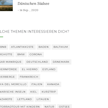
Dänischen Südsee
- 14 Sep. , 2020
LCHE THEMEN INTERESSIEREN DICH?
RBNB
ATLANTIKKÜSTE
BADEN
BALTIKUM
RGHÜTTE
BMW
CORONA
SAR MANRIQUE
DEUTSCHLAND
DÄNEMARK
KERNFÖRDE
EL HIERRO
ESTLAND
UERBERGE
FRANKREICH
YA DEL MORCILLO
ITALIEN
KANADA
NARISCHE INSELN
KIEL
KURZTRIP
NZAROTE
LETTLAND
LITAUEN
TORRADTOUR MIT KINDERN
NATUR
OSTSEE