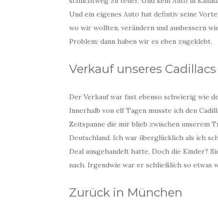
schlichtweg zu teuer. Und kein Auto in Kanada
Und ein eigenes Auto hat defintiv seine Vort
wo wir wollten, verändern und ausbessern wie
Problem; dann haben wir es eben zugeklebt.
Verkauf unseres Cadillacs
Der Verkauf war fast ebenso schwierig wie d
Innerhalb von elf Tagen musste ich den Cadil
Zeitspanne die mir blieb zwischen unserem T
Deutschland. Ich war überglücklich als ich s
Deal ausgehandelt hatte. Doch die Kinder? S
nach. Irgendwie war er schließlich so etwas
Zurück in München