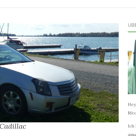
ÜB
Hey,
Mec
Cadillac
Ich 
aus