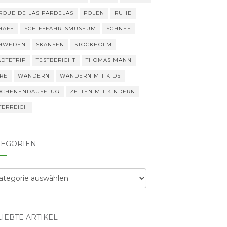
RQUE DE LAS PARDELAS
POLEN
RUHE
HAFE
SCHIFFFAHRTSMUSEUM
SCHNEE
HWEDEN
SKANSEN
STOCKHOLM
ÄDTETRIP
TESTBERICHT
THOMAS MANN
ERE
WANDERN
WANDERN MIT KIDS
CHENENDAUSFLUG
ZELTEN MIT KINDERN
TERREICH
TEGORIEN
egorien
IEBTE ARTIKEL