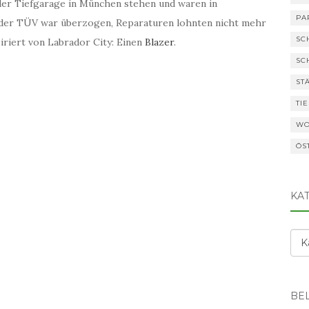
der Tiefgarage in München stehen und waren in
PA
 der TÜV war überzogen, Reparaturen lohnten nicht mehr
SC
iriert von Labrador City: Einen
Blazer
.
SC
ST
TI
WO
ÖS
KA
Kat
BEL