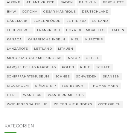
AIRBNB
ATLANTIKKÜSTE
BADEN
BALTIKUM
BERGHÜTTE
BMW
CORONA
CÉSAR MANRIQUE
DEUTSCHLAND
DÄNEMARK
ECKERNFÖRDE
EL HIERRO
ESTLAND
FEUERBERGE
FRANKREICH
HOYA DEL MORCILLO
ITALIEN
KANADA
KANARISCHE INSELN
KIEL
KURZTRIP
LANZAROTE
LETTLAND
LITAUEN
MOTORRADTOUR MIT KINDERN
NATUR
OSTSEE
PARQUE DE LAS PARDELAS
POLEN
RUHE
SCHAFE
SCHIFFFAHRTSMUSEUM
SCHNEE
SCHWEDEN
SKANSEN
STOCKHOLM
STÄDTETRIP
TESTBERICHT
THOMAS MANN
TIERE
WANDERN
WANDERN MIT KIDS
WOCHENENDAUSFLUG
ZELTEN MIT KINDERN
ÖSTERREICH
KATEGORIEN