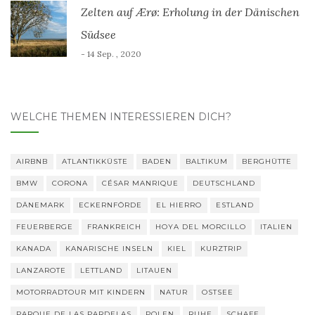
Zelten auf Ærø: Erholung in der Dänischen
Südsee
- 14 Sep. , 2020
WELCHE THEMEN INTERESSIEREN DICH?
AIRBNB
ATLANTIKKÜSTE
BADEN
BALTIKUM
BERGHÜTTE
BMW
CORONA
CÉSAR MANRIQUE
DEUTSCHLAND
DÄNEMARK
ECKERNFÖRDE
EL HIERRO
ESTLAND
FEUERBERGE
FRANKREICH
HOYA DEL MORCILLO
ITALIEN
KANADA
KANARISCHE INSELN
KIEL
KURZTRIP
LANZAROTE
LETTLAND
LITAUEN
MOTORRADTOUR MIT KINDERN
NATUR
OSTSEE
PARQUE DE LAS PARDELAS
POLEN
RUHE
SCHAFE