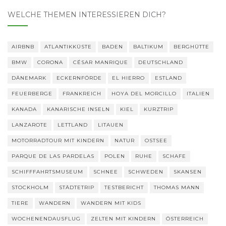
WELCHE THEMEN INTERESSIEREN DICH?
AIRBNB
ATLANTIKKÜSTE
BADEN
BALTIKUM
BERGHÜTTE
BMW
CORONA
CÉSAR MANRIQUE
DEUTSCHLAND
DÄNEMARK
ECKERNFÖRDE
EL HIERRO
ESTLAND
FEUERBERGE
FRANKREICH
HOYA DEL MORCILLO
ITALIEN
KANADA
KANARISCHE INSELN
KIEL
KURZTRIP
LANZAROTE
LETTLAND
LITAUEN
MOTORRADTOUR MIT KINDERN
NATUR
OSTSEE
PARQUE DE LAS PARDELAS
POLEN
RUHE
SCHAFE
SCHIFFFAHRTSMUSEUM
SCHNEE
SCHWEDEN
SKANSEN
STOCKHOLM
STÄDTETRIP
TESTBERICHT
THOMAS MANN
TIERE
WANDERN
WANDERN MIT KIDS
WOCHENENDAUSFLUG
ZELTEN MIT KINDERN
ÖSTERREICH