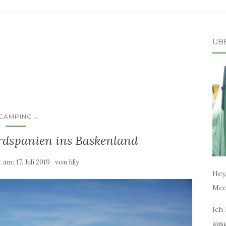
ÜB
...
CAMPING
rdspanien ins Baskenland
t am:
von
17. Juli 2019
lilly
Hey,
Mec
Ich 
aus