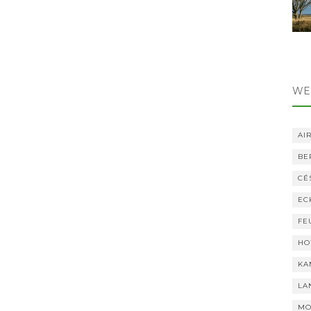
WE
AI
BE
CÉ
EC
FE
HO
KA
LA
MO