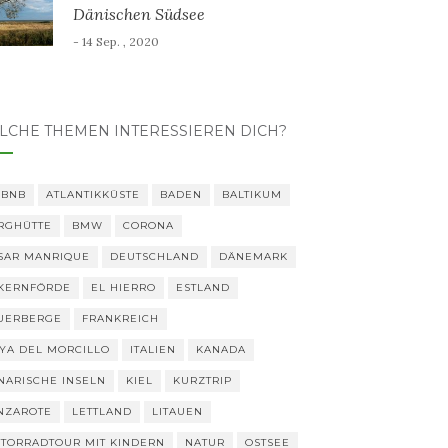
Dänischen Südsee
- 14 Sep. , 2020
LCHE THEMEN INTERESSIEREN DICH?
RBNB
ATLANTIKKÜSTE
BADEN
BALTIKUM
RGHÜTTE
BMW
CORONA
SAR MANRIQUE
DEUTSCHLAND
DÄNEMARK
KERNFÖRDE
EL HIERRO
ESTLAND
UERBERGE
FRANKREICH
YA DEL MORCILLO
ITALIEN
KANADA
NARISCHE INSELN
KIEL
KURZTRIP
NZAROTE
LETTLAND
LITAUEN
TORRADTOUR MIT KINDERN
NATUR
OSTSEE