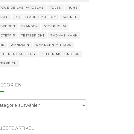
RQUE DE LAS PARDELAS
POLEN
RUHE
HAFE
SCHIFFFAHRTSMUSEUM
SCHNEE
HWEDEN
SKANSEN
STOCKHOLM
ÄDTETRIP
TESTBERICHT
THOMAS MANN
ERE
WANDERN
WANDERN MIT KIDS
CHENENDAUSFLUG
ZELTEN MIT KINDERN
TERREICH
TEGORIEN
egorien
IEBTE ARTIKEL