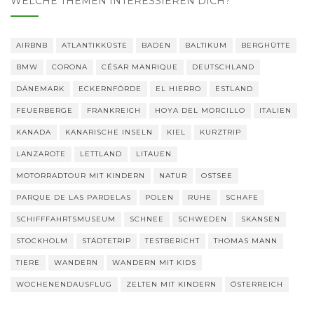
WELCHE THEMEN INTERESSIEREN DICH?
AIRBNB
ATLANTIKKÜSTE
BADEN
BALTIKUM
BERGHÜTTE
BMW
CORONA
CÉSAR MANRIQUE
DEUTSCHLAND
DÄNEMARK
ECKERNFÖRDE
EL HIERRO
ESTLAND
FEUERBERGE
FRANKREICH
HOYA DEL MORCILLO
ITALIEN
KANADA
KANARISCHE INSELN
KIEL
KURZTRIP
LANZAROTE
LETTLAND
LITAUEN
MOTORRADTOUR MIT KINDERN
NATUR
OSTSEE
PARQUE DE LAS PARDELAS
POLEN
RUHE
SCHAFE
SCHIFFFAHRTSMUSEUM
SCHNEE
SCHWEDEN
SKANSEN
STOCKHOLM
STÄDTETRIP
TESTBERICHT
THOMAS MANN
TIERE
WANDERN
WANDERN MIT KIDS
WOCHENENDAUSFLUG
ZELTEN MIT KINDERN
ÖSTERREICH