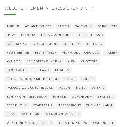
WELCHE THEMEN INTERESSIEREN DICH?
AIRBNB
ATLANTIKKÜSTE
BADEN
BALTIKUM
BERGHÜTTE
BMW
CORONA
CÉSAR MANRIQUE
DEUTSCHLAND
DÄNEMARK
ECKERNFÖRDE
EL HIERRO
ESTLAND
FEUERBERGE
FRANKREICH
HOYA DEL MORCILLO
ITALIEN
KANADA
KANARISCHE INSELN
KIEL
KURZTRIP
LANZAROTE
LETTLAND
LITAUEN
MOTORRADTOUR MIT KINDERN
NATUR
OSTSEE
PARQUE DE LAS PARDELAS
POLEN
RUHE
SCHAFE
SCHIFFFAHRTSMUSEUM
SCHNEE
SCHWEDEN
SKANSEN
STOCKHOLM
STÄDTETRIP
TESTBERICHT
THOMAS MANN
TIERE
WANDERN
WANDERN MIT KIDS
WOCHENENDAUSFLUG
ZELTEN MIT KINDERN
ÖSTERREICH