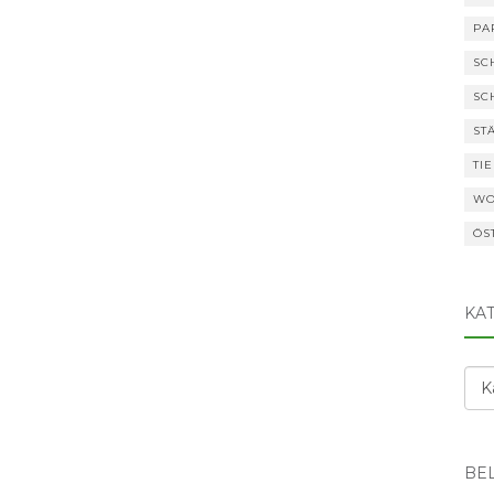
PA
SC
SC
ST
TI
WO
ÖS
KA
Kat
BEL