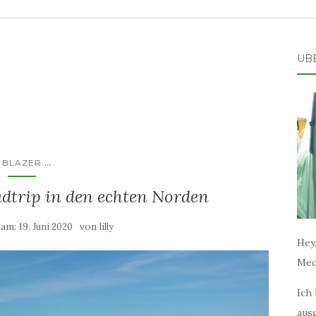
ÜB
...
BLAZER
adtrip in den echten Norden
 am:
von
19. Juni 2020
lilly
Hey,
Mec
Ich 
aus