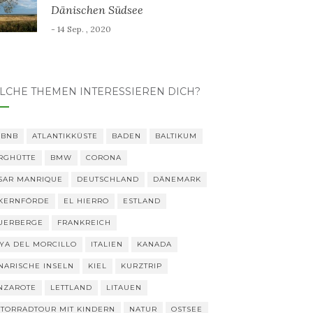
Dänischen Südsee
- 14 Sep. , 2020
LCHE THEMEN INTERESSIEREN DICH?
RBNB
ATLANTIKKÜSTE
BADEN
BALTIKUM
RGHÜTTE
BMW
CORONA
SAR MANRIQUE
DEUTSCHLAND
DÄNEMARK
KERNFÖRDE
EL HIERRO
ESTLAND
UERBERGE
FRANKREICH
YA DEL MORCILLO
ITALIEN
KANADA
NARISCHE INSELN
KIEL
KURZTRIP
NZAROTE
LETTLAND
LITAUEN
TORRADTOUR MIT KINDERN
NATUR
OSTSEE