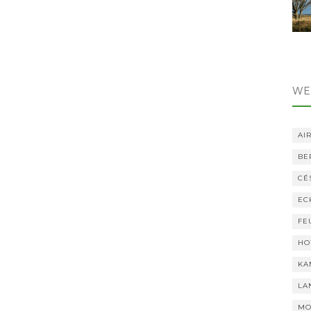
WE
AI
BE
CÉ
EC
FE
HO
KA
LA
MO