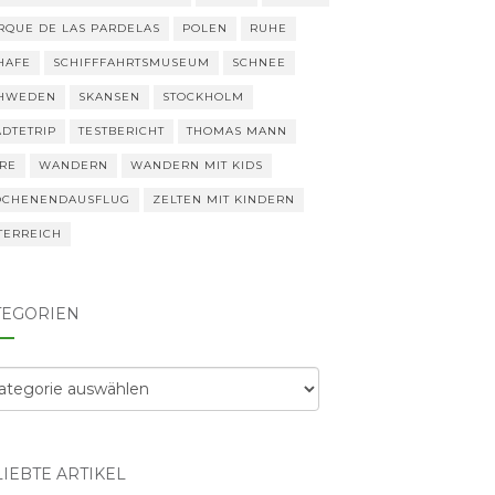
RQUE DE LAS PARDELAS
POLEN
RUHE
HAFE
SCHIFFFAHRTSMUSEUM
SCHNEE
HWEDEN
SKANSEN
STOCKHOLM
ÄDTETRIP
TESTBERICHT
THOMAS MANN
ERE
WANDERN
WANDERN MIT KIDS
CHENENDAUSFLUG
ZELTEN MIT KINDERN
TERREICH
TEGORIEN
egorien
IEBTE ARTIKEL