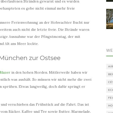
or überlaufenen Stränden gewarnt und es wurden
 behaupteten es gebe nicht einmal mehr freie
n unsere Ferienwohnung an der Hohwachter Bucht nur
item auch nicht die letzte freie. Die Strände waren
inzige Ausnahme war der Pfingstmontag, der mit
d Alt ans Meer lockte.
WE
 München zur Ostsee
AI
Blazer
in den hohen Norden. Mittlerweile haben wir
BE
ntlich was aushält. So müssen wir nicht mehr die zwei
CÉ
n sprühen. Etwas langweilig, doch dafür springt er
EC
FE
nd verschieben das Frühstück auf die Fahrt. Das ist
HO
 vom Bäcker, Kaffee und Tee sowie Butter, Marmelade,