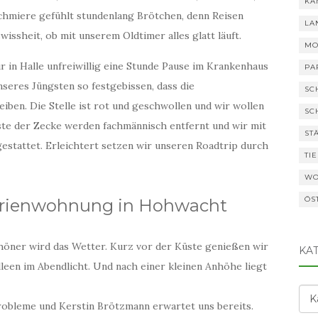
KA
schmiere gefühlt stundenlang Brötchen, denn Reisen
LA
ssheit, ob mit unserem Oldtimer alles glatt läuft.
MO
in Halle unfreiwillig eine Stunde Pause im Krankenhaus
PA
seres Jüngsten so festgebissen, dass die
SC
ben. Die Stelle ist rot und geschwollen und wir wollen
SC
te der Zecke werden fachmännisch entfernt und wir mit
ST
gestattet. Erleichtert setzen wir unseren Roadtrip durch
TI
WO
ÖS
 Ferienwohnung in Hohwacht
höner wird das Wetter. Kurz vor der Küste genießen wir
KA
leen im Abendlicht. Und nach einer kleinen Anhöhe liegt
Kat
obleme und Kerstin Brötzmann erwartet uns bereits.