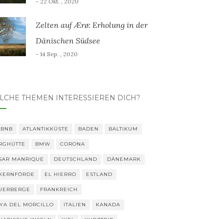
- 22 Okt. , 2020
Zelten auf Ærø: Erholung in der
Dänischen Südsee
- 14 Sep. , 2020
LCHE THEMEN INTERESSIEREN DICH?
RBNB
ATLANTIKKÜSTE
BADEN
BALTIKUM
RGHÜTTE
BMW
CORONA
SAR MANRIQUE
DEUTSCHLAND
DÄNEMARK
KERNFÖRDE
EL HIERRO
ESTLAND
UERBERGE
FRANKREICH
YA DEL MORCILLO
ITALIEN
KANADA