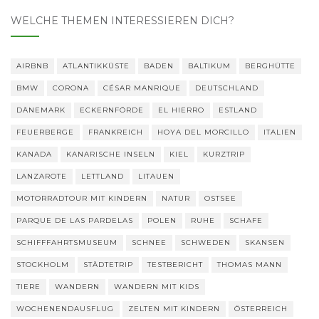
WELCHE THEMEN INTERESSIEREN DICH?
AIRBNB
ATLANTIKKÜSTE
BADEN
BALTIKUM
BERGHÜTTE
BMW
CORONA
CÉSAR MANRIQUE
DEUTSCHLAND
DÄNEMARK
ECKERNFÖRDE
EL HIERRO
ESTLAND
FEUERBERGE
FRANKREICH
HOYA DEL MORCILLO
ITALIEN
KANADA
KANARISCHE INSELN
KIEL
KURZTRIP
LANZAROTE
LETTLAND
LITAUEN
MOTORRADTOUR MIT KINDERN
NATUR
OSTSEE
PARQUE DE LAS PARDELAS
POLEN
RUHE
SCHAFE
SCHIFFFAHRTSMUSEUM
SCHNEE
SCHWEDEN
SKANSEN
STOCKHOLM
STÄDTETRIP
TESTBERICHT
THOMAS MANN
TIERE
WANDERN
WANDERN MIT KIDS
WOCHENENDAUSFLUG
ZELTEN MIT KINDERN
ÖSTERREICH