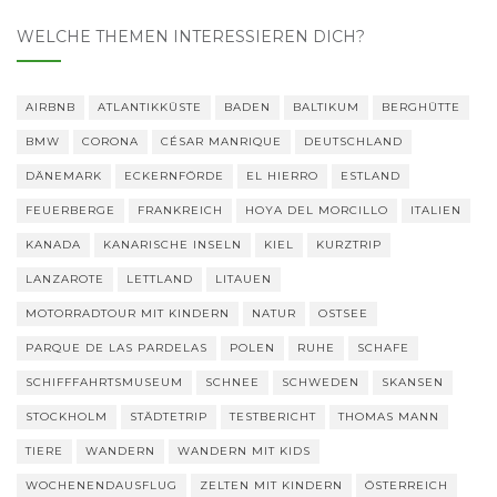
WELCHE THEMEN INTERESSIEREN DICH?
AIRBNB
ATLANTIKKÜSTE
BADEN
BALTIKUM
BERGHÜTTE
BMW
CORONA
CÉSAR MANRIQUE
DEUTSCHLAND
DÄNEMARK
ECKERNFÖRDE
EL HIERRO
ESTLAND
FEUERBERGE
FRANKREICH
HOYA DEL MORCILLO
ITALIEN
KANADA
KANARISCHE INSELN
KIEL
KURZTRIP
LANZAROTE
LETTLAND
LITAUEN
MOTORRADTOUR MIT KINDERN
NATUR
OSTSEE
PARQUE DE LAS PARDELAS
POLEN
RUHE
SCHAFE
SCHIFFFAHRTSMUSEUM
SCHNEE
SCHWEDEN
SKANSEN
STOCKHOLM
STÄDTETRIP
TESTBERICHT
THOMAS MANN
TIERE
WANDERN
WANDERN MIT KIDS
WOCHENENDAUSFLUG
ZELTEN MIT KINDERN
ÖSTERREICH