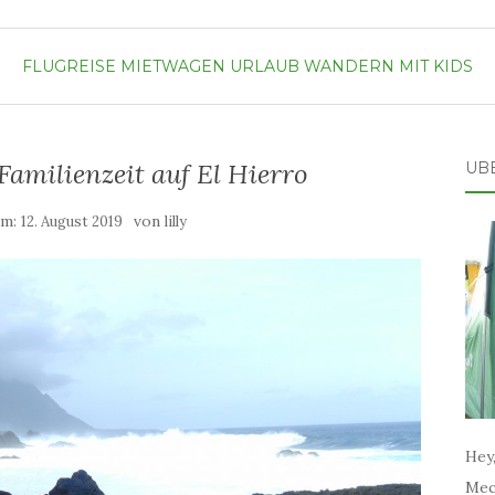
FLUGREISE
MIETWAGEN
URLAUB
WANDERN MIT KIDS
amilienzeit auf El Hierro
ÜB
am:
von
12. August 2019
lilly
Hey,
Mec