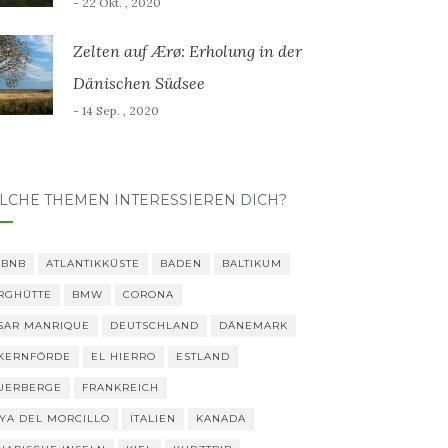
- 22 Okt. , 2020
Zelten auf Ærø: Erholung in der
Dänischen Südsee
- 14 Sep. , 2020
LCHE THEMEN INTERESSIEREN DICH?
RBNB
ATLANTIKKÜSTE
BADEN
BALTIKUM
RGHÜTTE
BMW
CORONA
SAR MANRIQUE
DEUTSCHLAND
DÄNEMARK
KERNFÖRDE
EL HIERRO
ESTLAND
UERBERGE
FRANKREICH
YA DEL MORCILLO
ITALIEN
KANADA