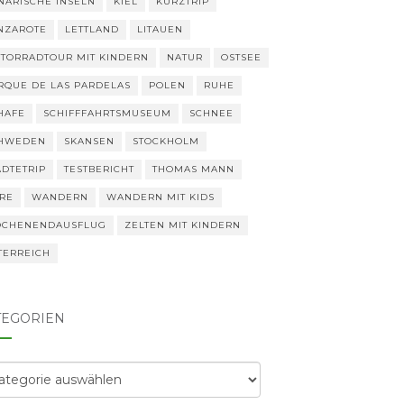
NARISCHE INSELN
KIEL
KURZTRIP
NZAROTE
LETTLAND
LITAUEN
TORRADTOUR MIT KINDERN
NATUR
OSTSEE
RQUE DE LAS PARDELAS
POLEN
RUHE
HAFE
SCHIFFFAHRTSMUSEUM
SCHNEE
HWEDEN
SKANSEN
STOCKHOLM
ÄDTETRIP
TESTBERICHT
THOMAS MANN
ERE
WANDERN
WANDERN MIT KIDS
CHENENDAUSFLUG
ZELTEN MIT KINDERN
TERREICH
TEGORIEN
egorien