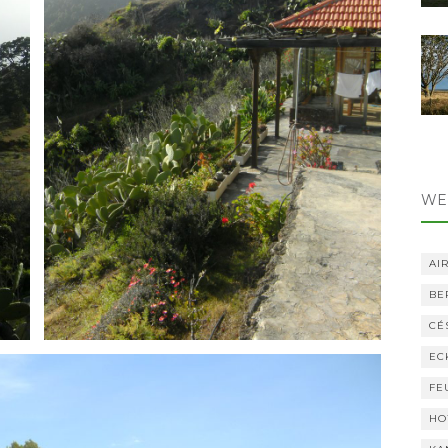
WE
AI
BE
CÉ
EC
FE
HO