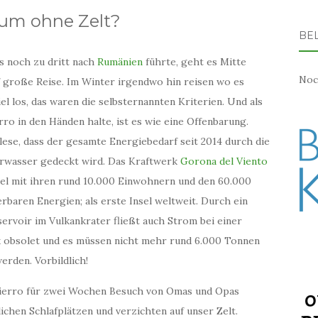
um ohne Zelt?
BEL
 noch zu dritt nach
Rumänien
führte, geht es Mitte
Noc
f große Reise. Im Winter irgendwo hin reisen wo es
iel los, das waren die selbsternannten Kriterien. Und als
rro in den Händen halte, ist es wie eine Offenbarung.
h lese, dass der gesamte Energiebedarf seit 2014 durch die
rwasser gedeckt wird. Das Kraftwerk
Gorona del Viento
el mit ihren rund 10.000 Einwohnern und den 60.000
baren Energien; als erste Insel weltweit. Durch ein
voir im Vulkankrater fließt auch Strom bei einer
rk obsolet und es müssen nicht mehr rund 6.000 Tonnen
erden. Vorbildlich!
 Hierro für zwei Wochen Besuch von Omas und Opas
lichen Schlafplätzen und verzichten auf unser Zelt.