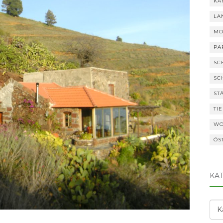
KA
LA
MO
PA
SC
SC
ST
TI
WO
ÖS
KA
Kat