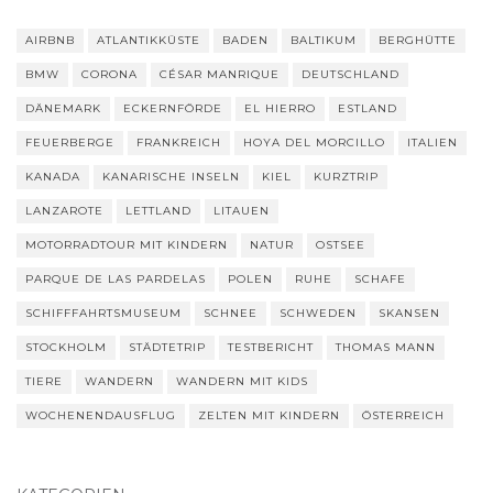
AIRBNB
ATLANTIKKÜSTE
BADEN
BALTIKUM
BERGHÜTTE
BMW
CORONA
CÉSAR MANRIQUE
DEUTSCHLAND
DÄNEMARK
ECKERNFÖRDE
EL HIERRO
ESTLAND
FEUERBERGE
FRANKREICH
HOYA DEL MORCILLO
ITALIEN
KANADA
KANARISCHE INSELN
KIEL
KURZTRIP
LANZAROTE
LETTLAND
LITAUEN
MOTORRADTOUR MIT KINDERN
NATUR
OSTSEE
PARQUE DE LAS PARDELAS
POLEN
RUHE
SCHAFE
SCHIFFFAHRTSMUSEUM
SCHNEE
SCHWEDEN
SKANSEN
STOCKHOLM
STÄDTETRIP
TESTBERICHT
THOMAS MANN
TIERE
WANDERN
WANDERN MIT KIDS
WOCHENENDAUSFLUG
ZELTEN MIT KINDERN
ÖSTERREICH